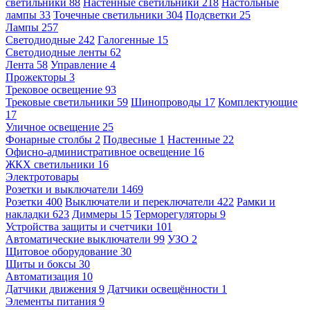
светильники
88
Настенные светильники
218
Настольные
лампы
33
Точечные светильники
304
Подсветки
25
Лампы
257
Светодиодные
242
Галогенные
15
Светодиодные ленты
62
Лента
58
Управление
4
Прожекторы
3
Трековое освещение
93
Трековые светильники
59
Шинопроводы
17
Комплектующие
17
Уличное освещение
25
Фонарные столбы
2
Подвесные
1
Настенные
22
Офисно-административное освещение
16
ЖКХ светильники
16
Электротовары
Розетки и выключатели
1469
Розетки
400
Выключатели и переключатели
422
Рамки и
накладки
623
Диммеры
15
Терморегуляторы
9
Устройства защиты и счетчики
101
Автоматические выключатели
99
УЗО
2
Щитовое оборудование
30
Щиты и боксы
30
Автоматизация
10
Датчики движения
9
Датчики освещённости
1
Элементы питания
9