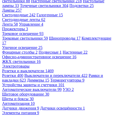
светильники
88
Настенные светильники
218
Настольные
лампы
33
Точечные светильники
304
Подсветки
25
Лампы
257
Светодиодные
242
Галогенные
15
Светодиодные ленты
62
Лента
58
Управление
4
Прожекторы
3
Трековое освещение
93
Трековые светильники
59
Шинопроводы
17
Комплектующие
17
Уличное освещение
25
Фонарные столбы
2
Подвесные
1
Настенные
22
Офисно-административное освещение
16
ЖКХ светильники
16
Электротовары
Розетки и выключатели
1469
Розетки
400
Выключатели и переключатели
422
Рамки и
накладки
623
Диммеры
15
Терморегуляторы
9
Устройства защиты и счетчики
101
Автоматические выключатели
99
УЗО
2
Щитовое оборудование
30
Щиты и боксы
30
Автоматизация
10
Датчики движения
9
Датчики освещённости
1
Элементы питания
9