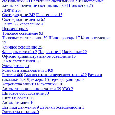
светильники
88
Настенные светильники
218
Настольные
лампы
33
Точечные светильники
304
Подсветки
25
Лампы
257
Светодиодные
242
Галогенные
15
Светодиодные ленты
62
Лента
58
Управление
4
Прожекторы
3
Трековое освещение
93
Трековые светильники
59
Шинопроводы
17
Комплектующие
17
Уличное освещение
25
Фонарные столбы
2
Подвесные
1
Настенные
22
Офисно-административное освещение
16
ЖКХ светильники
16
Электротовары
Розетки и выключатели
1469
Розетки
400
Выключатели и переключатели
422
Рамки и
накладки
623
Диммеры
15
Терморегуляторы
9
Устройства защиты и счетчики
101
Автоматические выключатели
99
УЗО
2
Щитовое оборудование
30
Щиты и боксы
30
Автоматизация
10
Датчики движения
9
Датчики освещённости
1
Элементы питания
9