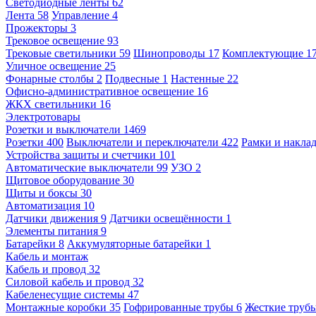
Светодиодные ленты
62
Лента
58
Управление
4
Прожекторы
3
Трековое освещение
93
Трековые светильники
59
Шинопроводы
17
Комплектующие
1
Уличное освещение
25
Фонарные столбы
2
Подвесные
1
Настенные
22
Офисно-административное освещение
16
ЖКХ светильники
16
Электротовары
Розетки и выключатели
1469
Розетки
400
Выключатели и переключатели
422
Рамки и накла
Устройства защиты и счетчики
101
Автоматические выключатели
99
УЗО
2
Щитовое оборудование
30
Щиты и боксы
30
Автоматизация
10
Датчики движения
9
Датчики освещённости
1
Элементы питания
9
Батарейки
8
Аккумуляторные батарейки
1
Кабель и монтаж
Кабель и провод
32
Силовой кабель и провод
32
Кабеленесущие системы
47
Монтажные коробки
35
Гофрированные трубы
6
Жесткие труб