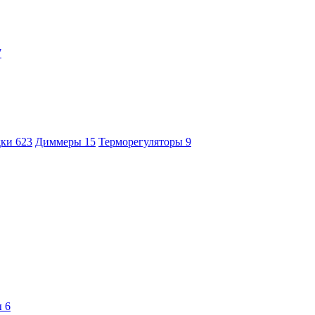
7
дки
623
Диммеры
15
Терморегуляторы
9
ы
6