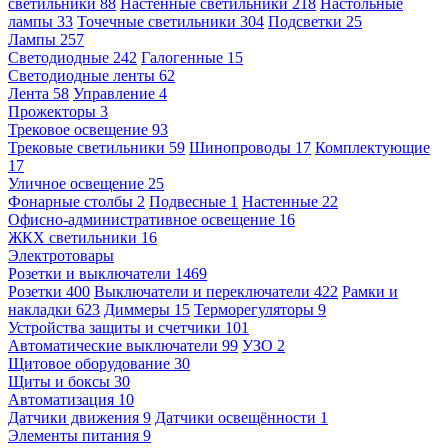
светильники
88
Настенные светильники
218
Настольные
лампы
33
Точечные светильники
304
Подсветки
25
Лампы
257
Светодиодные
242
Галогенные
15
Светодиодные ленты
62
Лента
58
Управление
4
Прожекторы
3
Трековое освещение
93
Трековые светильники
59
Шинопроводы
17
Комплектующие
17
Уличное освещение
25
Фонарные столбы
2
Подвесные
1
Настенные
22
Офисно-административное освещение
16
ЖКХ светильники
16
Электротовары
Розетки и выключатели
1469
Розетки
400
Выключатели и переключатели
422
Рамки и
накладки
623
Диммеры
15
Терморегуляторы
9
Устройства защиты и счетчики
101
Автоматические выключатели
99
УЗО
2
Щитовое оборудование
30
Щиты и боксы
30
Автоматизация
10
Датчики движения
9
Датчики освещённости
1
Элементы питания
9