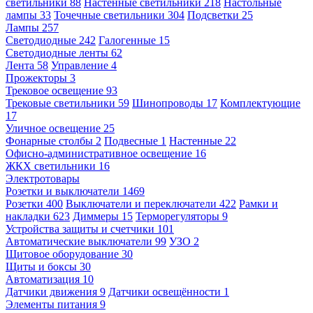
светильники
88
Настенные светильники
218
Настольные
лампы
33
Точечные светильники
304
Подсветки
25
Лампы
257
Светодиодные
242
Галогенные
15
Светодиодные ленты
62
Лента
58
Управление
4
Прожекторы
3
Трековое освещение
93
Трековые светильники
59
Шинопроводы
17
Комплектующие
17
Уличное освещение
25
Фонарные столбы
2
Подвесные
1
Настенные
22
Офисно-административное освещение
16
ЖКХ светильники
16
Электротовары
Розетки и выключатели
1469
Розетки
400
Выключатели и переключатели
422
Рамки и
накладки
623
Диммеры
15
Терморегуляторы
9
Устройства защиты и счетчики
101
Автоматические выключатели
99
УЗО
2
Щитовое оборудование
30
Щиты и боксы
30
Автоматизация
10
Датчики движения
9
Датчики освещённости
1
Элементы питания
9