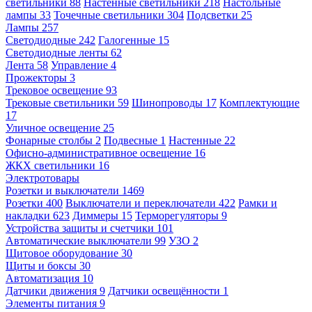
светильники
88
Настенные светильники
218
Настольные
лампы
33
Точечные светильники
304
Подсветки
25
Лампы
257
Светодиодные
242
Галогенные
15
Светодиодные ленты
62
Лента
58
Управление
4
Прожекторы
3
Трековое освещение
93
Трековые светильники
59
Шинопроводы
17
Комплектующие
17
Уличное освещение
25
Фонарные столбы
2
Подвесные
1
Настенные
22
Офисно-административное освещение
16
ЖКХ светильники
16
Электротовары
Розетки и выключатели
1469
Розетки
400
Выключатели и переключатели
422
Рамки и
накладки
623
Диммеры
15
Терморегуляторы
9
Устройства защиты и счетчики
101
Автоматические выключатели
99
УЗО
2
Щитовое оборудование
30
Щиты и боксы
30
Автоматизация
10
Датчики движения
9
Датчики освещённости
1
Элементы питания
9