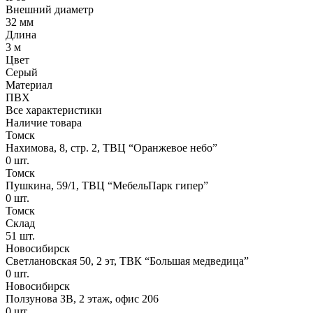
Внешний диаметр
32 мм
Длина
3 м
Цвет
Серый
Материал
ПВХ
Все характеристики
Наличие товара
Томск
Нахимова, 8, стр. 2​, ТВЦ “Оранжевое небо​”
0
шт.
Томск
Пушкина, 59/1, ТВЦ “МебельПарк гипер”
0
шт.
Томск
Склад
51
шт.
Новосибирск
Светлановская 50, 2 эт, ТВК “Большая медведица”
0
шт.
Новосибирск
Ползунова ЗВ, 2 этаж, офис 206
0
шт.