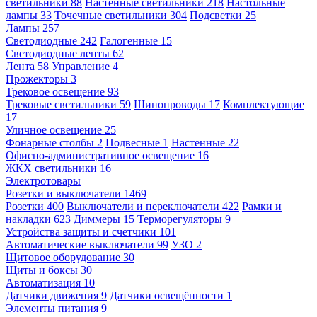
светильники
88
Настенные светильники
218
Настольные
лампы
33
Точечные светильники
304
Подсветки
25
Лампы
257
Светодиодные
242
Галогенные
15
Светодиодные ленты
62
Лента
58
Управление
4
Прожекторы
3
Трековое освещение
93
Трековые светильники
59
Шинопроводы
17
Комплектующие
17
Уличное освещение
25
Фонарные столбы
2
Подвесные
1
Настенные
22
Офисно-административное освещение
16
ЖКХ светильники
16
Электротовары
Розетки и выключатели
1469
Розетки
400
Выключатели и переключатели
422
Рамки и
накладки
623
Диммеры
15
Терморегуляторы
9
Устройства защиты и счетчики
101
Автоматические выключатели
99
УЗО
2
Щитовое оборудование
30
Щиты и боксы
30
Автоматизация
10
Датчики движения
9
Датчики освещённости
1
Элементы питания
9