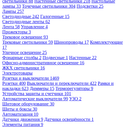
светильники
88
Настенные светильники
218
Настольные
лампы
33
Точечные светильники
304
Подсветки
25
Лампы
257
Светодиодные
242
Галогенные
15
Светодиодные ленты
62
Лента
58
Управление
4
Прожекторы
3
Трековое освещение
93
Трековые светильники
59
Шинопроводы
17
Комплектующие
17
Уличное освещение
25
Фонарные столбы
2
Подвесные
1
Настенные
22
Офисно-административное освещение
16
ЖКХ светильники
16
Электротовары
Розетки и выключатели
1469
Розетки
400
Выключатели и переключатели
422
Рамки и
накладки
623
Диммеры
15
Терморегуляторы
9
Устройства защиты и счетчики
101
Автоматические выключатели
99
УЗО
2
Щитовое оборудование
30
Щиты и боксы
30
Автоматизация
10
Датчики движения
9
Датчики освещённости
1
Элементы питания
9