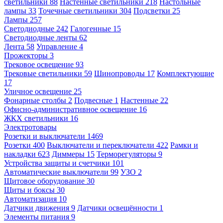
светильники
88
Настенные светильники
218
Настольные
лампы
33
Точечные светильники
304
Подсветки
25
Лампы
257
Светодиодные
242
Галогенные
15
Светодиодные ленты
62
Лента
58
Управление
4
Прожекторы
3
Трековое освещение
93
Трековые светильники
59
Шинопроводы
17
Комплектующие
17
Уличное освещение
25
Фонарные столбы
2
Подвесные
1
Настенные
22
Офисно-административное освещение
16
ЖКХ светильники
16
Электротовары
Розетки и выключатели
1469
Розетки
400
Выключатели и переключатели
422
Рамки и
накладки
623
Диммеры
15
Терморегуляторы
9
Устройства защиты и счетчики
101
Автоматические выключатели
99
УЗО
2
Щитовое оборудование
30
Щиты и боксы
30
Автоматизация
10
Датчики движения
9
Датчики освещённости
1
Элементы питания
9