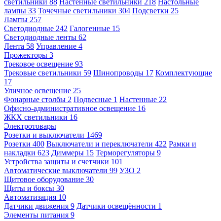
светильники
88
Настенные светильники
218
Настольные
лампы
33
Точечные светильники
304
Подсветки
25
Лампы
257
Светодиодные
242
Галогенные
15
Светодиодные ленты
62
Лента
58
Управление
4
Прожекторы
3
Трековое освещение
93
Трековые светильники
59
Шинопроводы
17
Комплектующие
17
Уличное освещение
25
Фонарные столбы
2
Подвесные
1
Настенные
22
Офисно-административное освещение
16
ЖКХ светильники
16
Электротовары
Розетки и выключатели
1469
Розетки
400
Выключатели и переключатели
422
Рамки и
накладки
623
Диммеры
15
Терморегуляторы
9
Устройства защиты и счетчики
101
Автоматические выключатели
99
УЗО
2
Щитовое оборудование
30
Щиты и боксы
30
Автоматизация
10
Датчики движения
9
Датчики освещённости
1
Элементы питания
9