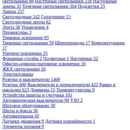
светильники
88
Настенные светильники
218
Настольные
лампы
33
Точечные светильники
304
Подсветки
25
Лампы
257
Светодиодные
242
Галогенные
15
Светодиодные ленты
62
Лента
58
Управление
4
Прожекторы
3
Трековое освещение
93
Трековые светильники
59
Шинопроводы
17
Комплектующие
17
Уличное освещение
25
Фонарные столбы
2
Подвесные
1
Настенные
22
Офисно-административное освещение
16
ЖКХ светильники
16
Электротовары
Розетки и выключатели
1469
Розетки
400
Выключатели и переключатели
422
Рамки и
накладки
623
Диммеры
15
Терморегуляторы
9
Устройства защиты и счетчики
101
Автоматические выключатели
99
УЗО
2
Щитовое оборудование
30
Щиты и боксы
30
Автоматизация
10
Датчики движения
9
Датчики освещённости
1
Элементы питания
9