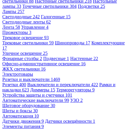
светильники
88
Настенные светильники
218
Настольные
лампы
33
Точечные светильники
304
Подсветки
25
Лампы
257
Светодиодные
242
Галогенные
15
Светодиодные ленты
62
Лента
58
Управление
4
Прожекторы
3
Трековое освещение
93
Трековые светильники
59
Шинопроводы
17
Комплектующие
17
Уличное освещение
25
Фонарные столбы
2
Подвесные
1
Настенные
22
Офисно-административное освещение
16
ЖКХ светильники
16
Электротовары
Розетки и выключатели
1469
Розетки
400
Выключатели и переключатели
422
Рамки и
накладки
623
Диммеры
15
Терморегуляторы
9
Устройства защиты и счетчики
101
Автоматические выключатели
99
УЗО
2
Щитовое оборудование
30
Щиты и боксы
30
Автоматизация
10
Датчики движения
9
Датчики освещённости
1
Элементы питания
9