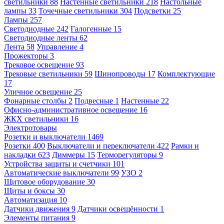
светильники
88
Настенные светильники
218
Настольные
лампы
33
Точечные светильники
304
Подсветки
25
Лампы
257
Светодиодные
242
Галогенные
15
Светодиодные ленты
62
Лента
58
Управление
4
Прожекторы
3
Трековое освещение
93
Трековые светильники
59
Шинопроводы
17
Комплектующие
17
Уличное освещение
25
Фонарные столбы
2
Подвесные
1
Настенные
22
Офисно-административное освещение
16
ЖКХ светильники
16
Электротовары
Розетки и выключатели
1469
Розетки
400
Выключатели и переключатели
422
Рамки и
накладки
623
Диммеры
15
Терморегуляторы
9
Устройства защиты и счетчики
101
Автоматические выключатели
99
УЗО
2
Щитовое оборудование
30
Щиты и боксы
30
Автоматизация
10
Датчики движения
9
Датчики освещённости
1
Элементы питания
9