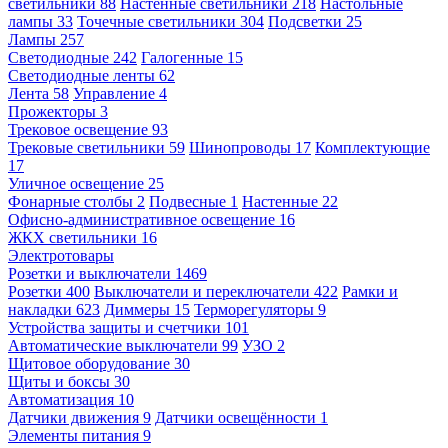
светильники
88
Настенные светильники
218
Настольные
лампы
33
Точечные светильники
304
Подсветки
25
Лампы
257
Светодиодные
242
Галогенные
15
Светодиодные ленты
62
Лента
58
Управление
4
Прожекторы
3
Трековое освещение
93
Трековые светильники
59
Шинопроводы
17
Комплектующие
17
Уличное освещение
25
Фонарные столбы
2
Подвесные
1
Настенные
22
Офисно-административное освещение
16
ЖКХ светильники
16
Электротовары
Розетки и выключатели
1469
Розетки
400
Выключатели и переключатели
422
Рамки и
накладки
623
Диммеры
15
Терморегуляторы
9
Устройства защиты и счетчики
101
Автоматические выключатели
99
УЗО
2
Щитовое оборудование
30
Щиты и боксы
30
Автоматизация
10
Датчики движения
9
Датчики освещённости
1
Элементы питания
9