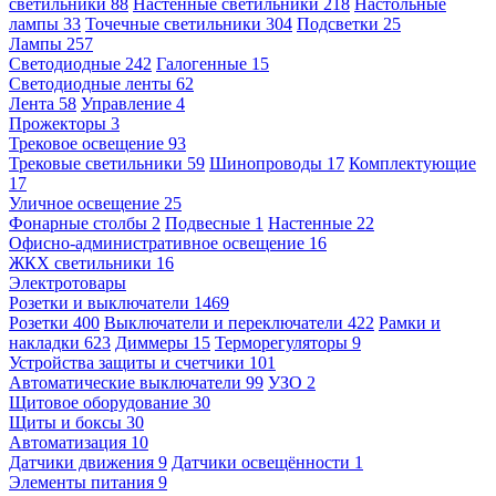
светильники
88
Настенные светильники
218
Настольные
лампы
33
Точечные светильники
304
Подсветки
25
Лампы
257
Светодиодные
242
Галогенные
15
Светодиодные ленты
62
Лента
58
Управление
4
Прожекторы
3
Трековое освещение
93
Трековые светильники
59
Шинопроводы
17
Комплектующие
17
Уличное освещение
25
Фонарные столбы
2
Подвесные
1
Настенные
22
Офисно-административное освещение
16
ЖКХ светильники
16
Электротовары
Розетки и выключатели
1469
Розетки
400
Выключатели и переключатели
422
Рамки и
накладки
623
Диммеры
15
Терморегуляторы
9
Устройства защиты и счетчики
101
Автоматические выключатели
99
УЗО
2
Щитовое оборудование
30
Щиты и боксы
30
Автоматизация
10
Датчики движения
9
Датчики освещённости
1
Элементы питания
9