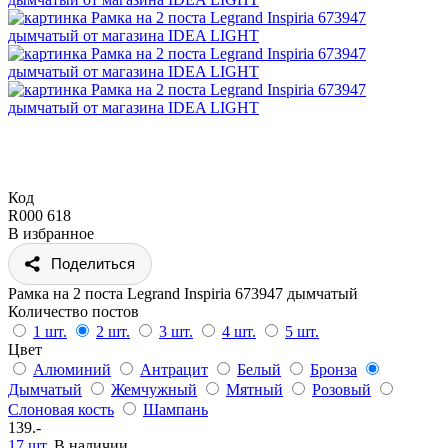
Код
R000 618
В избранное
Поделиться
Рамка на 2 поста Legrand Inspiria 673947 дымчатый
Количество постов
1 шт.
2 шт.
3 шт.
4 шт.
5 шт.
Цвет
Алюминий
Антрацит
Белый
Бронза
Дымчатый
Жемчужный
Мятный
Розовый
Слоновая кость
Шампань
139.-
17 шт.
В наличии