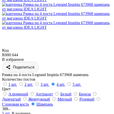
Код
R000 644
В избранное
Поделиться
Рамка на 4 поста Legrand Inspiria 673968 шампань
Количество постов
1 шт.
2 шт.
3 шт.
4 шт.
5 шт.
Цвет
Алюминий
Антрацит
Белый
Бронза
Дымчатый
Жемчужный
Мятный
Розовый
Слоновая кость
Шампань
388.-
5 шт.
В наличии