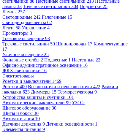
светильники
88
Настенные светильники
218
Настольные
лампы
33
Точечные светильники
304
Подсветки
25
Лампы
257
Светодиодные
242
Галогенные
15
Светодиодные ленты
62
Лента
58
Управление
4
Прожекторы
3
Трековое освещение
93
Трековые светильники
59
Шинопроводы
17
Комплектующие
17
Уличное освещение
25
Фонарные столбы
2
Подвесные
1
Настенные
22
Офисно-административное освещение
16
ЖКХ светильники
16
Электротовары
Розетки и выключатели
1469
Розетки
400
Выключатели и переключатели
422
Рамки и
накладки
623
Диммеры
15
Терморегуляторы
9
Устройства защиты и счетчики
101
Автоматические выключатели
99
УЗО
2
Щитовое оборудование
30
Щиты и боксы
30
Автоматизация
10
Датчики движения
9
Датчики освещённости
1
Элементы питания
9