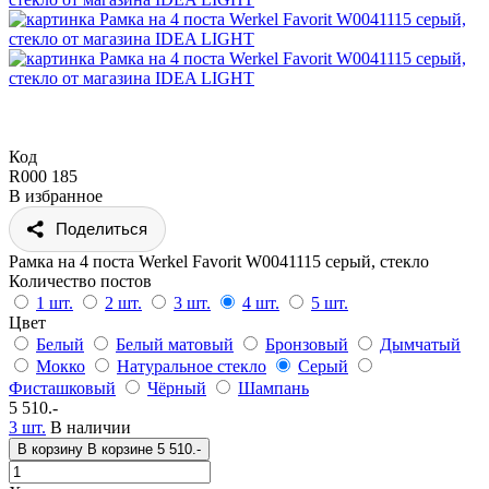
Код
R000 185
В избранное
Поделиться
Рамка на 4 поста Werkel Favorit W0041115 серый, стекло
Количество постов
1 шт.
2 шт.
3 шт.
4 шт.
5 шт.
Цвет
Белый
Белый матовый
Бронзовый
Дымчатый
Мокко
Натуральное стекло
Серый
Фисташковый
Чёрный
Шампань
5 510.-
3 шт.
В наличии
В корзину
В корзине
5 510.-