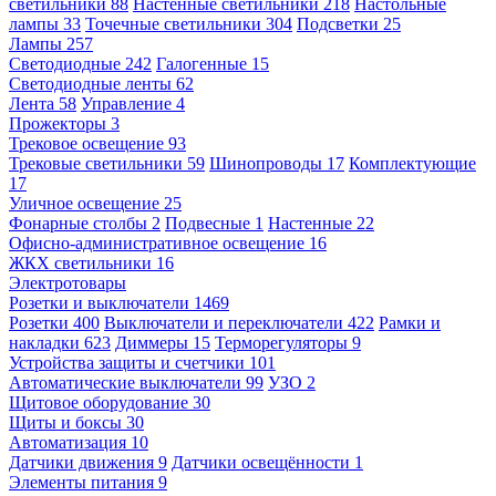
светильники
88
Настенные светильники
218
Настольные
лампы
33
Точечные светильники
304
Подсветки
25
Лампы
257
Светодиодные
242
Галогенные
15
Светодиодные ленты
62
Лента
58
Управление
4
Прожекторы
3
Трековое освещение
93
Трековые светильники
59
Шинопроводы
17
Комплектующие
17
Уличное освещение
25
Фонарные столбы
2
Подвесные
1
Настенные
22
Офисно-административное освещение
16
ЖКХ светильники
16
Электротовары
Розетки и выключатели
1469
Розетки
400
Выключатели и переключатели
422
Рамки и
накладки
623
Диммеры
15
Терморегуляторы
9
Устройства защиты и счетчики
101
Автоматические выключатели
99
УЗО
2
Щитовое оборудование
30
Щиты и боксы
30
Автоматизация
10
Датчики движения
9
Датчики освещённости
1
Элементы питания
9