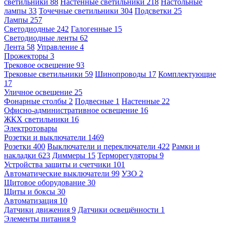
светильники
88
Настенные светильники
218
Настольные
лампы
33
Точечные светильники
304
Подсветки
25
Лампы
257
Светодиодные
242
Галогенные
15
Светодиодные ленты
62
Лента
58
Управление
4
Прожекторы
3
Трековое освещение
93
Трековые светильники
59
Шинопроводы
17
Комплектующие
17
Уличное освещение
25
Фонарные столбы
2
Подвесные
1
Настенные
22
Офисно-административное освещение
16
ЖКХ светильники
16
Электротовары
Розетки и выключатели
1469
Розетки
400
Выключатели и переключатели
422
Рамки и
накладки
623
Диммеры
15
Терморегуляторы
9
Устройства защиты и счетчики
101
Автоматические выключатели
99
УЗО
2
Щитовое оборудование
30
Щиты и боксы
30
Автоматизация
10
Датчики движения
9
Датчики освещённости
1
Элементы питания
9