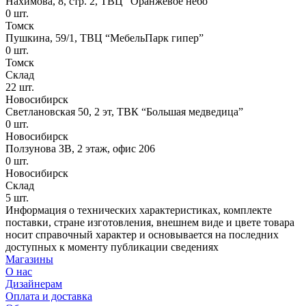
Нахимова, 8, стр. 2​, ТВЦ “Оранжевое небо​”
0
шт.
Томск
Пушкина, 59/1, ТВЦ “МебельПарк гипер”
0
шт.
Томск
Склад
22
шт.
Новосибирск
Светлановская 50, 2 эт, ТВК “Большая медведица”
0
шт.
Новосибирск
Ползунова ЗВ, 2 этаж, офис 206
0
шт.
Новосибирск
Склад
5
шт.
Информация о технических характеристиках, комплекте
поставки, стране изготовления, внешнем виде и цвете товара
носит справочный характер и основывается на последних
доступных к моменту публикации сведениях
Магазины
О нас
Дизайнерам
Оплата и доставка