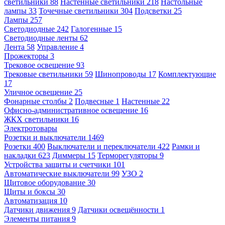
светильники
88
Настенные светильники
218
Настольные
лампы
33
Точечные светильники
304
Подсветки
25
Лампы
257
Светодиодные
242
Галогенные
15
Светодиодные ленты
62
Лента
58
Управление
4
Прожекторы
3
Трековое освещение
93
Трековые светильники
59
Шинопроводы
17
Комплектующие
17
Уличное освещение
25
Фонарные столбы
2
Подвесные
1
Настенные
22
Офисно-административное освещение
16
ЖКХ светильники
16
Электротовары
Розетки и выключатели
1469
Розетки
400
Выключатели и переключатели
422
Рамки и
накладки
623
Диммеры
15
Терморегуляторы
9
Устройства защиты и счетчики
101
Автоматические выключатели
99
УЗО
2
Щитовое оборудование
30
Щиты и боксы
30
Автоматизация
10
Датчики движения
9
Датчики освещённости
1
Элементы питания
9