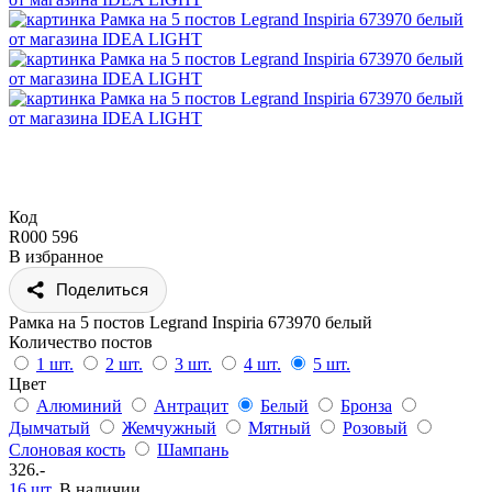
Код
R000 596
В избранное
Поделиться
Рамка на 5 постов Legrand Inspiria 673970 белый
Количество постов
1 шт.
2 шт.
3 шт.
4 шт.
5 шт.
Цвет
Алюминий
Антрацит
Белый
Бронза
Дымчатый
Жемчужный
Мятный
Розовый
Слоновая кость
Шампань
326.-
16 шт.
В наличии