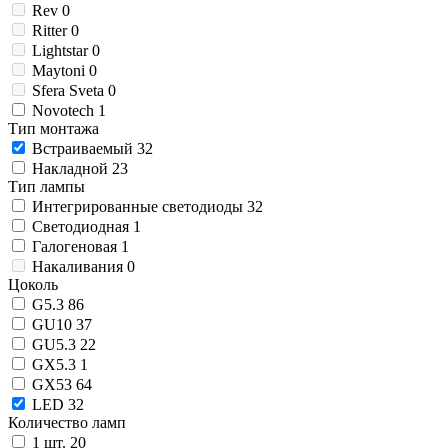
Rev
0
Ritter
0
Lightstar
0
Maytoni
0
Sfera Sveta
0
Novotech
1
Тип монтажа
Встраиваемый
32
Накладной
23
Тип лампы
Интегрированные светодиоды
32
Светодиодная
1
Галогеновая
1
Накаливания
0
Цоколь
G5.3
86
GU10
37
GU5.3
22
GX5.3
1
GX53
64
LED
32
Количество ламп
1 шт.
20