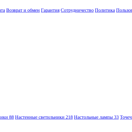
ата
Возврат и обмен
Гарантия
Сотрудничество
Политика
Пользов
ники
88
Настенные светильники
218
Настольные лампы
33
Точеч