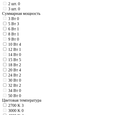
2 шт.
0
3 шт.
0
Суммарная мощность
3 Вт
0
5 Вт
3
6 Вт
1
8 Вт
1
9 Вт
0
10 Вт
4
12 Вт
1
14 Вт
0
15 Вт
5
18 Вт
2
20 Вт
4
24 Вт
2
30 Вт
0
32 Вт
2
34 Вт
0
50 Вт
0
Цветовая температура
2700 K
3
3000 K
0