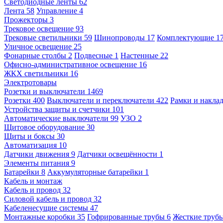
Светодиодные ленты
62
Лента
58
Управление
4
Прожекторы
3
Трековое освещение
93
Трековые светильники
59
Шинопроводы
17
Комплектующие
1
Уличное освещение
25
Фонарные столбы
2
Подвесные
1
Настенные
22
Офисно-административное освещение
16
ЖКХ светильники
16
Электротовары
Розетки и выключатели
1469
Розетки
400
Выключатели и переключатели
422
Рамки и накла
Устройства защиты и счетчики
101
Автоматические выключатели
99
УЗО
2
Щитовое оборудование
30
Щиты и боксы
30
Автоматизация
10
Датчики движения
9
Датчики освещённости
1
Элементы питания
9
Батарейки
8
Аккумуляторные батарейки
1
Кабель и монтаж
Кабель и провод
32
Силовой кабель и провод
32
Кабеленесущие системы
47
Монтажные коробки
35
Гофрированные трубы
6
Жесткие труб