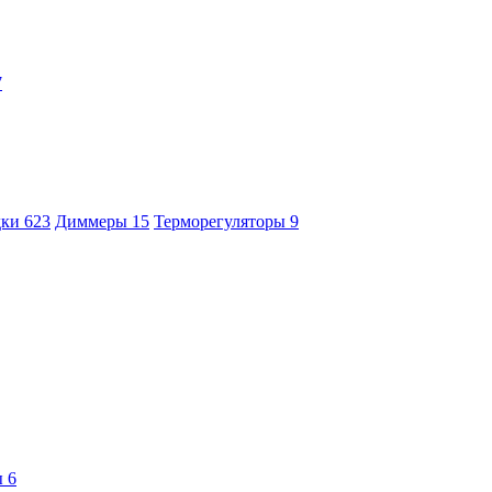
7
дки
623
Диммеры
15
Терморегуляторы
9
ы
6