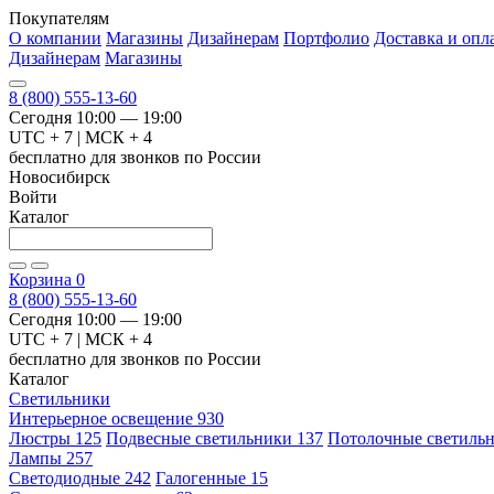
Покупателям
О компании
Магазины
Дизайнерам
Портфолио
Доставка и опл
Дизайнерам
Магазины
8 (800) 555-13-60
Сегодня 10:00 — 19:00
UTC + 7 | МСК + 4
бесплатно для звонков по России
Новосибирск
Войти
Каталог
Корзина
0
8 (800) 555-13-60
Сегодня 10:00 — 19:00
UTC + 7 | МСК + 4
бесплатно для звонков по России
Каталог
Светильники
Интерьерное освещение
930
Люстры
125
Подвесные светильники
137
Потолочные светиль
Лампы
257
Светодиодные
242
Галогенные
15