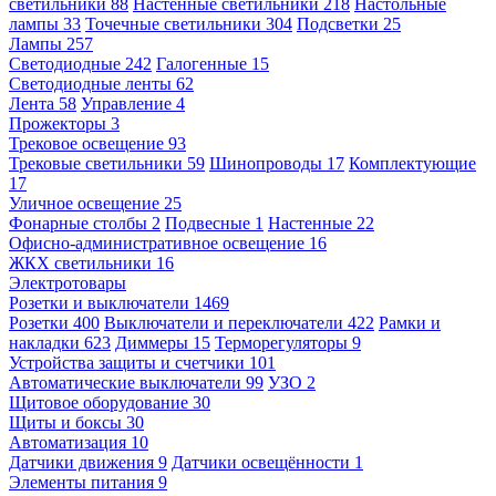
светильники
88
Настенные светильники
218
Настольные
лампы
33
Точечные светильники
304
Подсветки
25
Лампы
257
Светодиодные
242
Галогенные
15
Светодиодные ленты
62
Лента
58
Управление
4
Прожекторы
3
Трековое освещение
93
Трековые светильники
59
Шинопроводы
17
Комплектующие
17
Уличное освещение
25
Фонарные столбы
2
Подвесные
1
Настенные
22
Офисно-административное освещение
16
ЖКХ светильники
16
Электротовары
Розетки и выключатели
1469
Розетки
400
Выключатели и переключатели
422
Рамки и
накладки
623
Диммеры
15
Терморегуляторы
9
Устройства защиты и счетчики
101
Автоматические выключатели
99
УЗО
2
Щитовое оборудование
30
Щиты и боксы
30
Автоматизация
10
Датчики движения
9
Датчики освещённости
1
Элементы питания
9