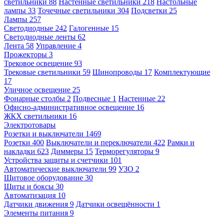
светильники
88
Настенные светильники
218
Настольные
лампы
33
Точечные светильники
304
Подсветки
25
Лампы
257
Светодиодные
242
Галогенные
15
Светодиодные ленты
62
Лента
58
Управление
4
Прожекторы
3
Трековое освещение
93
Трековые светильники
59
Шинопроводы
17
Комплектующие
17
Уличное освещение
25
Фонарные столбы
2
Подвесные
1
Настенные
22
Офисно-административное освещение
16
ЖКХ светильники
16
Электротовары
Розетки и выключатели
1469
Розетки
400
Выключатели и переключатели
422
Рамки и
накладки
623
Диммеры
15
Терморегуляторы
9
Устройства защиты и счетчики
101
Автоматические выключатели
99
УЗО
2
Щитовое оборудование
30
Щиты и боксы
30
Автоматизация
10
Датчики движения
9
Датчики освещённости
1
Элементы питания
9