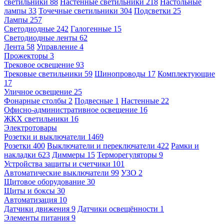
светильники
88
Настенные светильники
218
Настольные
лампы
33
Точечные светильники
304
Подсветки
25
Лампы
257
Светодиодные
242
Галогенные
15
Светодиодные ленты
62
Лента
58
Управление
4
Прожекторы
3
Трековое освещение
93
Трековые светильники
59
Шинопроводы
17
Комплектующие
17
Уличное освещение
25
Фонарные столбы
2
Подвесные
1
Настенные
22
Офисно-административное освещение
16
ЖКХ светильники
16
Электротовары
Розетки и выключатели
1469
Розетки
400
Выключатели и переключатели
422
Рамки и
накладки
623
Диммеры
15
Терморегуляторы
9
Устройства защиты и счетчики
101
Автоматические выключатели
99
УЗО
2
Щитовое оборудование
30
Щиты и боксы
30
Автоматизация
10
Датчики движения
9
Датчики освещённости
1
Элементы питания
9