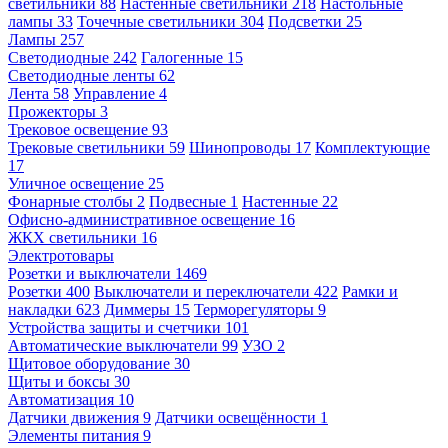
светильники
88
Настенные светильники
218
Настольные
лампы
33
Точечные светильники
304
Подсветки
25
Лампы
257
Светодиодные
242
Галогенные
15
Светодиодные ленты
62
Лента
58
Управление
4
Прожекторы
3
Трековое освещение
93
Трековые светильники
59
Шинопроводы
17
Комплектующие
17
Уличное освещение
25
Фонарные столбы
2
Подвесные
1
Настенные
22
Офисно-административное освещение
16
ЖКХ светильники
16
Электротовары
Розетки и выключатели
1469
Розетки
400
Выключатели и переключатели
422
Рамки и
накладки
623
Диммеры
15
Терморегуляторы
9
Устройства защиты и счетчики
101
Автоматические выключатели
99
УЗО
2
Щитовое оборудование
30
Щиты и боксы
30
Автоматизация
10
Датчики движения
9
Датчики освещённости
1
Элементы питания
9