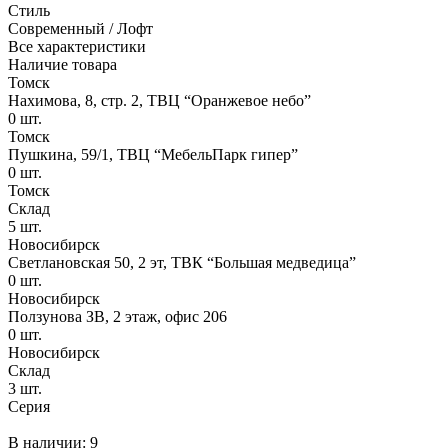
Стиль
Современный / Лофт
Все характеристики
Наличие товара
Томск
Нахимова, 8, стр. 2​, ТВЦ “Оранжевое небо​”
0
шт.
Томск
Пушкина, 59/1, ТВЦ “МебельПарк гипер”
0
шт.
Томск
Склад
5
шт.
Новосибирск
Светлановская 50, 2 эт, ТВК “Большая медведица”
0
шт.
Новосибирск
Ползунова ЗВ, 2 этаж, офис 206
0
шт.
Новосибирск
Склад
3
шт.
Серия
В наличии: 9