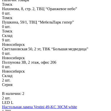
Томск
Нахимова, 8, стр. 2​, ТВЦ “Оранжевое небо​”
0
шт.
Томск
Пушкина, 59/1, ТВЦ “МебельПарк гипер”
0
шт.
Томск
Склад
9
шт.
Новосибирск
Светлановская 50, 2 эт, ТВК “Большая медведица”
0
шт.
Новосибирск
Ползунова ЗВ, 2 этаж, офис 206
0
шт.
Новосибирск
Склад
2
шт.
Серия
В наличии: 2
2 шт.
LED
L
Настольная лампа Vestini 49-KC 30CM white