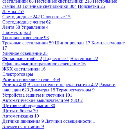
светильники
88
Настенные светильники
218
Настольные
лампы
33
Точечные светильники
304
Подсветки
25
Лампы
257
Светодиодные
242
Галогенные
15
Светодиодные ленты
62
Лента
58
Управление
4
Прожекторы
3
Трековое освещение
93
Трековые светильники
59
Шинопроводы
17
Комплектующие
17
Уличное освещение
25
Фонарные столбы
2
Подвесные
1
Настенные
22
Офисно-административное освещение
16
ЖКХ светильники
16
Электротовары
Розетки и выключатели
1469
Розетки
400
Выключатели и переключатели
422
Рамки и
накладки
623
Диммеры
15
Терморегуляторы
9
Устройства защиты и счетчики
101
Автоматические выключатели
99
УЗО
2
Щитовое оборудование
30
Щиты и боксы
30
Автоматизация
10
Датчики движения
9
Датчики освещённости
1
Элементы питания
9