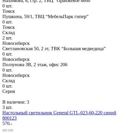
Нахимова, 8, стр. 2​, ТВЦ “Оранжевое небо​”
0
шт.
Томск
Пушкина, 59/1, ТВЦ “МебельПарк гипер”
0
шт.
Томск
Склад
2
шт.
Новосибирск
Светлановская 50, 2 эт, ТВК “Большая медведица”
0
шт.
Новосибирск
Ползунова ЗВ, 2 этаж, офис 206
0
шт.
Новосибирск
Склад
0
шт.
Серия
В наличии: 3
3 шт.
Настольный светильник General GTL-023-60-220 синий
800123
570.-