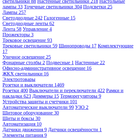
светильники
88
Настенные светильники
218
Настольные
лампы
33
Точечные светильники
304
Подсветки
25
Лампы
257
Светодиодные
242
Галогенные
15
Светодиодные ленты
62
Лента
58
Управление
4
Прожекторы
3
Трековое освещение
93
Трековые светильники
59
Шинопроводы
17
Комплектующие
17
Уличное освещение
25
Фонарные столбы
2
Подвесные
1
Настенные
22
Офисно-административное освещение
16
ЖКХ светильники
16
Электротовары
Розетки и выключатели
1469
Розетки
400
Выключатели и переключатели
422
Рамки и
накладки
623
Диммеры
15
Терморегуляторы
9
Устройства защиты и счетчики
101
Автоматические выключатели
99
УЗО
2
Щитовое оборудование
30
Щиты и боксы
30
Автоматизация
10
Датчики движения
9
Датчики освещённости
1
Элементы питания
9