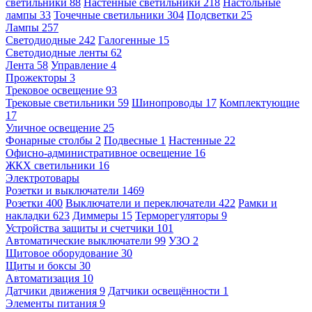
светильники
88
Настенные светильники
218
Настольные
лампы
33
Точечные светильники
304
Подсветки
25
Лампы
257
Светодиодные
242
Галогенные
15
Светодиодные ленты
62
Лента
58
Управление
4
Прожекторы
3
Трековое освещение
93
Трековые светильники
59
Шинопроводы
17
Комплектующие
17
Уличное освещение
25
Фонарные столбы
2
Подвесные
1
Настенные
22
Офисно-административное освещение
16
ЖКХ светильники
16
Электротовары
Розетки и выключатели
1469
Розетки
400
Выключатели и переключатели
422
Рамки и
накладки
623
Диммеры
15
Терморегуляторы
9
Устройства защиты и счетчики
101
Автоматические выключатели
99
УЗО
2
Щитовое оборудование
30
Щиты и боксы
30
Автоматизация
10
Датчики движения
9
Датчики освещённости
1
Элементы питания
9