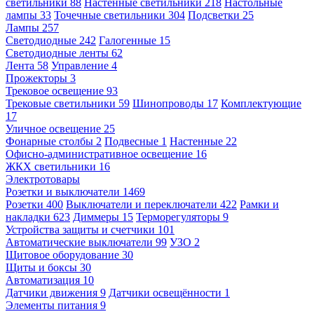
светильники
88
Настенные светильники
218
Настольные
лампы
33
Точечные светильники
304
Подсветки
25
Лампы
257
Светодиодные
242
Галогенные
15
Светодиодные ленты
62
Лента
58
Управление
4
Прожекторы
3
Трековое освещение
93
Трековые светильники
59
Шинопроводы
17
Комплектующие
17
Уличное освещение
25
Фонарные столбы
2
Подвесные
1
Настенные
22
Офисно-административное освещение
16
ЖКХ светильники
16
Электротовары
Розетки и выключатели
1469
Розетки
400
Выключатели и переключатели
422
Рамки и
накладки
623
Диммеры
15
Терморегуляторы
9
Устройства защиты и счетчики
101
Автоматические выключатели
99
УЗО
2
Щитовое оборудование
30
Щиты и боксы
30
Автоматизация
10
Датчики движения
9
Датчики освещённости
1
Элементы питания
9