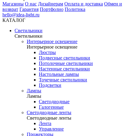
Магазины
О нас
Дизайнерам
Оплата и доставка
Обмен и
возврат
Гарантия
Портфолио
Политика
hello@idea-light.ru
КАТАЛОГ
Светильники
Светильники
Интерьерное освещение
Интерьерное освещение
Люстры
Подвесные светильники
Потолочные светильники
Настенные светильники
Настольные лампы
Точечные светильники
Подсветки
Лампы
Лампы
Светодиодные
Галогенные
Светодиодные ленты
Светодиодные ленты
Лента
Управление
Прожекторы