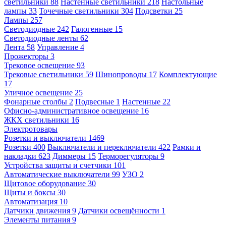
светильники
88
Настенные светильники
218
Настольные
лампы
33
Точечные светильники
304
Подсветки
25
Лампы
257
Светодиодные
242
Галогенные
15
Светодиодные ленты
62
Лента
58
Управление
4
Прожекторы
3
Трековое освещение
93
Трековые светильники
59
Шинопроводы
17
Комплектующие
17
Уличное освещение
25
Фонарные столбы
2
Подвесные
1
Настенные
22
Офисно-административное освещение
16
ЖКХ светильники
16
Электротовары
Розетки и выключатели
1469
Розетки
400
Выключатели и переключатели
422
Рамки и
накладки
623
Диммеры
15
Терморегуляторы
9
Устройства защиты и счетчики
101
Автоматические выключатели
99
УЗО
2
Щитовое оборудование
30
Щиты и боксы
30
Автоматизация
10
Датчики движения
9
Датчики освещённости
1
Элементы питания
9