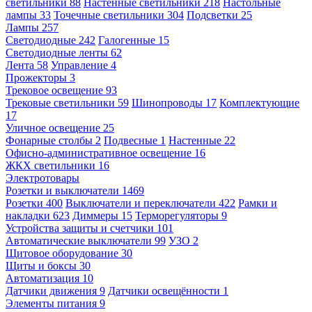
светильники
88
Настенные светильники
218
Настольные
лампы
33
Точечные светильники
304
Подсветки
25
Лампы
257
Светодиодные
242
Галогенные
15
Светодиодные ленты
62
Лента
58
Управление
4
Прожекторы
3
Трековое освещение
93
Трековые светильники
59
Шинопроводы
17
Комплектующие
17
Уличное освещение
25
Фонарные столбы
2
Подвесные
1
Настенные
22
Офисно-административное освещение
16
ЖКХ светильники
16
Электротовары
Розетки и выключатели
1469
Розетки
400
Выключатели и переключатели
422
Рамки и
накладки
623
Диммеры
15
Терморегуляторы
9
Устройства защиты и счетчики
101
Автоматические выключатели
99
УЗО
2
Щитовое оборудование
30
Щиты и боксы
30
Автоматизация
10
Датчики движения
9
Датчики освещённости
1
Элементы питания
9