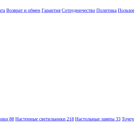
ата
Возврат и обмен
Гарантия
Сотрудничество
Политика
Пользов
ники
88
Настенные светильники
218
Настольные лампы
33
Точеч