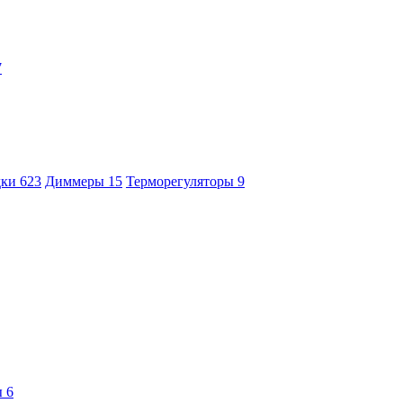
7
дки
623
Диммеры
15
Терморегуляторы
9
ы
6