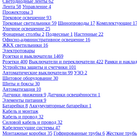
Светодиодные ленты
62
Лента
58
Управление
4
Прожекторы
3
Трековое освещение
93
Трековые светильники
59
Шинопроводы
17
Комплектующие
1
Уличное освещение
25
Фонарные столбы
2
Подвесные
1
Настенные
22
Офисно-административное освещение
16
ЖКХ светильники
16
Электротовары
Розетки и выключатели
1469
Розетки
400
Выключатели и переключатели
422
Рамки и накла
Устройства защиты и счетчики
101
Автоматические выключатели
99
УЗО
2
Щитовое оборудование
30
Щиты и боксы
30
Автоматизация
10
Датчики движения
9
Датчики освещённости
1
Элементы питания
9
Батарейки
8
Аккумуляторные батарейки
1
Кабель и монтаж
Кабель и провод
32
Силовой кабель и провод
32
Кабеленесущие системы
47
Монтажные коробки
35
Гофрированные трубы
6
Жесткие труб