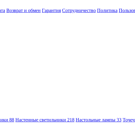
ата
Возврат и обмен
Гарантия
Сотрудничество
Политика
Пользов
ники
88
Настенные светильники
218
Настольные лампы
33
Точеч