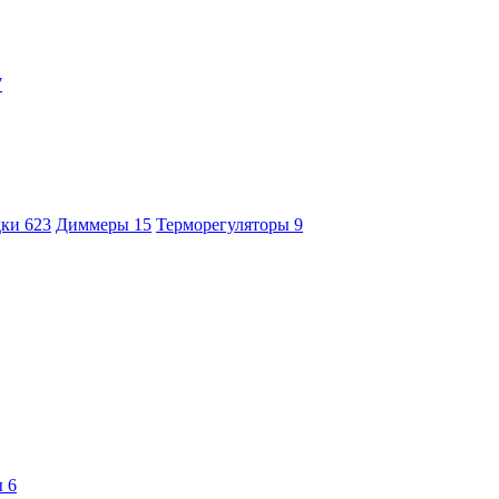
7
дки
623
Диммеры
15
Терморегуляторы
9
ы
6