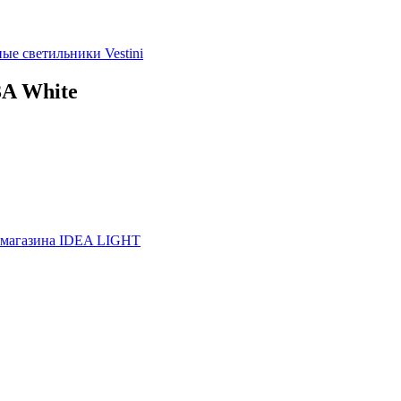
ные светильники
Vestini
3A White