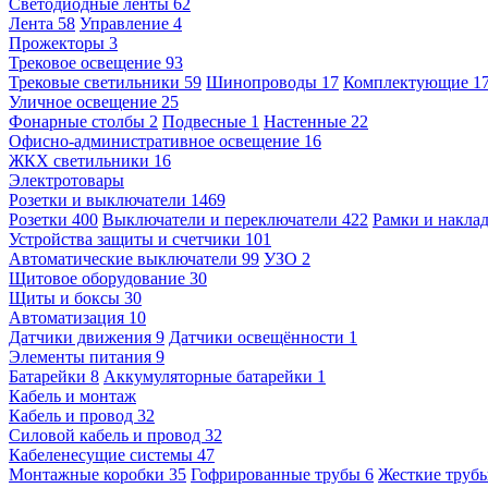
Светодиодные ленты
62
Лента
58
Управление
4
Прожекторы
3
Трековое освещение
93
Трековые светильники
59
Шинопроводы
17
Комплектующие
1
Уличное освещение
25
Фонарные столбы
2
Подвесные
1
Настенные
22
Офисно-административное освещение
16
ЖКХ светильники
16
Электротовары
Розетки и выключатели
1469
Розетки
400
Выключатели и переключатели
422
Рамки и накла
Устройства защиты и счетчики
101
Автоматические выключатели
99
УЗО
2
Щитовое оборудование
30
Щиты и боксы
30
Автоматизация
10
Датчики движения
9
Датчики освещённости
1
Элементы питания
9
Батарейки
8
Аккумуляторные батарейки
1
Кабель и монтаж
Кабель и провод
32
Силовой кабель и провод
32
Кабеленесущие системы
47
Монтажные коробки
35
Гофрированные трубы
6
Жесткие труб