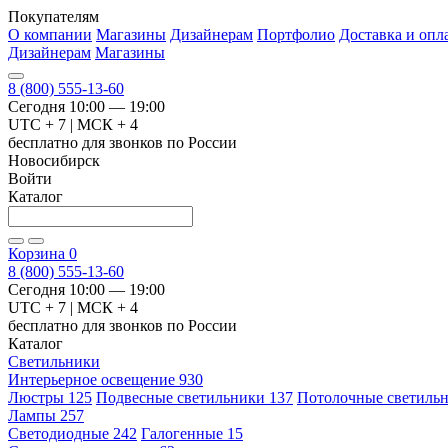
Покупателям
О компании
Магазины
Дизайнерам
Портфолио
Доставка и опл
Дизайнерам
Магазины
8 (800) 555-13-60
Сегодня 10:00 — 19:00
UTC + 7 | МСК + 4
бесплатно для звонков по России
Новосибирск
Войти
Каталог
Корзина
0
8 (800) 555-13-60
Сегодня 10:00 — 19:00
UTC + 7 | МСК + 4
бесплатно для звонков по России
Каталог
Светильники
Интерьерное освещение
930
Люстры
125
Подвесные светильники
137
Потолочные светиль
Лампы
257
Светодиодные
242
Галогенные
15