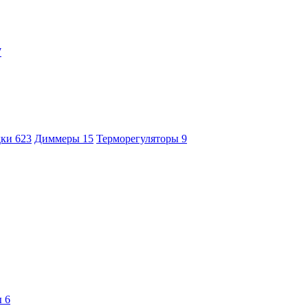
7
дки
623
Диммеры
15
Терморегуляторы
9
ы
6