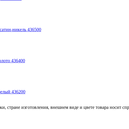
сатин-никель 436500
олото 436400
елый 436200
и, стране изготовления, внешнем виде и цвете товара носит сп