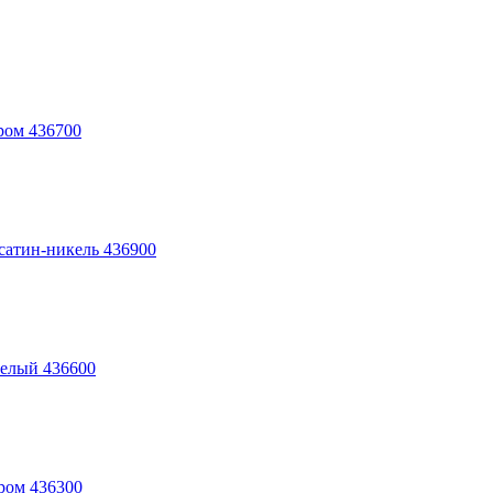
ром 436700
сатин-никель 436900
елый 436600
ром 436300