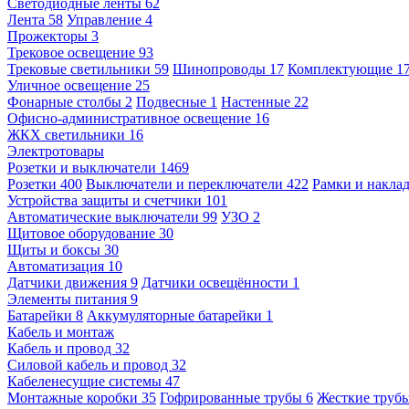
Светодиодные ленты
62
Лента
58
Управление
4
Прожекторы
3
Трековое освещение
93
Трековые светильники
59
Шинопроводы
17
Комплектующие
1
Уличное освещение
25
Фонарные столбы
2
Подвесные
1
Настенные
22
Офисно-административное освещение
16
ЖКХ светильники
16
Электротовары
Розетки и выключатели
1469
Розетки
400
Выключатели и переключатели
422
Рамки и накла
Устройства защиты и счетчики
101
Автоматические выключатели
99
УЗО
2
Щитовое оборудование
30
Щиты и боксы
30
Автоматизация
10
Датчики движения
9
Датчики освещённости
1
Элементы питания
9
Батарейки
8
Аккумуляторные батарейки
1
Кабель и монтаж
Кабель и провод
32
Силовой кабель и провод
32
Кабеленесущие системы
47
Монтажные коробки
35
Гофрированные трубы
6
Жесткие труб