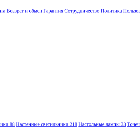
ата
Возврат и обмен
Гарантия
Сотрудничество
Политика
Пользов
ники
88
Настенные светильники
218
Настольные лампы
33
Точеч