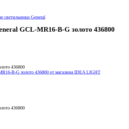
е светильники
General
neral GCL-MR16-B-G золото 436800
лото 436800
лото 436800