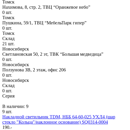
Томск
Нахимова, 8, стр. 2​, ТВЦ “Оранжевое небо​”
0
шт.
Томск
Пушкина, 59/1, ТВЦ “МебельПарк гипер”
0
шт.
Томск
Склад
21
шт.
Новосибирск
Светлановская 50, 2 эт, ТВК “Большая медведица”
0
шт.
Новосибирск
Ползунова ЗВ, 2 этаж, офис 206
0
шт.
Новосибирск
Склад
0
шт.
Серия
В наличии: 9
9 шт.
Накладной светильник TDM, НББ 64-60-025 УХЛ4 (шар
стекло "Кольца"/наклонное основание) SQ0314-0004
190.-