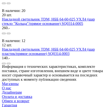
В наличии: 20
20 шт.
Накладной светильник TDM, НББ 64-60-025 УХЛ4 (шар
стекло "Кольца"/прямое основание) SQ0314-0005
260.-
В наличии: 12
12 шт.
Накладной светильник TDM, НББ 64-60-025 УХЛ4 (шар
пластик/прямое основание) SQ0314-0003
140.-
Информация о технических характеристиках, комплекте
поставки, стране изготовления, внешнем виде и цвете товара
носит справочный характер и основывается на последних
доступных к моменту публикации сведениях
Магазины
О нас
Дизайнерам
Оплата и доставка
Обмен и возврат
Гарантия