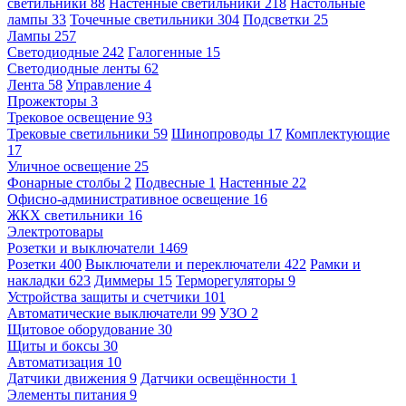
светильники
88
Настенные светильники
218
Настольные
лампы
33
Точечные светильники
304
Подсветки
25
Лампы
257
Светодиодные
242
Галогенные
15
Светодиодные ленты
62
Лента
58
Управление
4
Прожекторы
3
Трековое освещение
93
Трековые светильники
59
Шинопроводы
17
Комплектующие
17
Уличное освещение
25
Фонарные столбы
2
Подвесные
1
Настенные
22
Офисно-административное освещение
16
ЖКХ светильники
16
Электротовары
Розетки и выключатели
1469
Розетки
400
Выключатели и переключатели
422
Рамки и
накладки
623
Диммеры
15
Терморегуляторы
9
Устройства защиты и счетчики
101
Автоматические выключатели
99
УЗО
2
Щитовое оборудование
30
Щиты и боксы
30
Автоматизация
10
Датчики движения
9
Датчики освещённости
1
Элементы питания
9