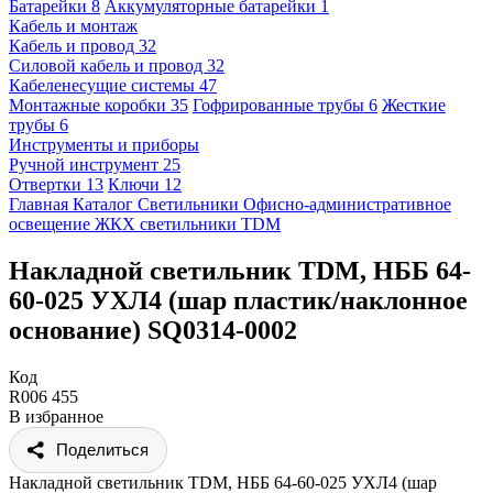
Батарейки
8
Аккумуляторные батарейки
1
Кабель и монтаж
Кабель и провод
32
Силовой кабель и провод
32
Кабеленесущие системы
47
Монтажные коробки
35
Гофрированные трубы
6
Жесткие
трубы
6
Инструменты и приборы
Ручной инструмент
25
Отвертки
13
Ключи
12
Главная
Каталог
Светильники
Офисно-административное
освещение
ЖКХ светильники
TDM
Накладной светильник TDM, НББ 64-
60-025 УХЛ4 (шар пластик/наклонное
основание) SQ0314-0002
Код
R006 455
В избранное
Поделиться
Накладной светильник TDM, НББ 64-60-025 УХЛ4 (шар