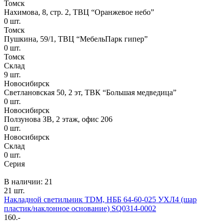
Томск
Нахимова, 8, стр. 2​, ТВЦ “Оранжевое небо​”
0
шт.
Томск
Пушкина, 59/1, ТВЦ “МебельПарк гипер”
0
шт.
Томск
Склад
9
шт.
Новосибирск
Светлановская 50, 2 эт, ТВК “Большая медведица”
0
шт.
Новосибирск
Ползунова ЗВ, 2 этаж, офис 206
0
шт.
Новосибирск
Склад
0
шт.
Серия
В наличии: 21
21 шт.
Накладной светильник TDM, НББ 64-60-025 УХЛ4 (шар
пластик/наклонное основание) SQ0314-0002
160.-