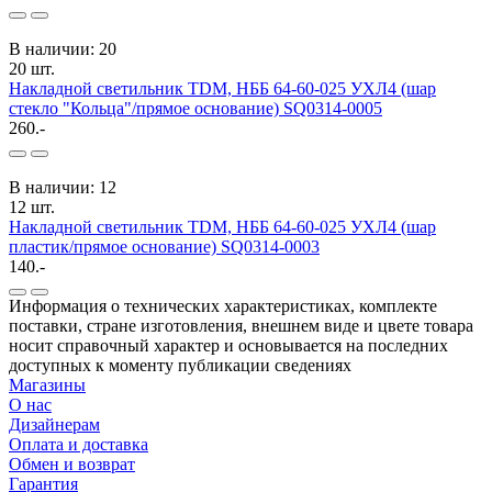
В наличии: 20
20 шт.
Накладной светильник TDM, НББ 64-60-025 УХЛ4 (шар
стекло "Кольца"/прямое основание) SQ0314-0005
260.-
В наличии: 12
12 шт.
Накладной светильник TDM, НББ 64-60-025 УХЛ4 (шар
пластик/прямое основание) SQ0314-0003
140.-
Информация о технических характеристиках, комплекте
поставки, стране изготовления, внешнем виде и цвете товара
носит справочный характер и основывается на последних
доступных к моменту публикации сведениях
Магазины
О нас
Дизайнерам
Оплата и доставка
Обмен и возврат
Гарантия