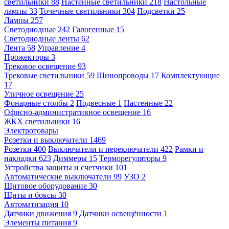
светильники
88
Настенные светильники
218
Настольные
лампы
33
Точечные светильники
304
Подсветки
25
Лампы
257
Светодиодные
242
Галогенные
15
Светодиодные ленты
62
Лента
58
Управление
4
Прожекторы
3
Трековое освещение
93
Трековые светильники
59
Шинопроводы
17
Комплектующие
17
Уличное освещение
25
Фонарные столбы
2
Подвесные
1
Настенные
22
Офисно-административное освещение
16
ЖКХ светильники
16
Электротовары
Розетки и выключатели
1469
Розетки
400
Выключатели и переключатели
422
Рамки и
накладки
623
Диммеры
15
Терморегуляторы
9
Устройства защиты и счетчики
101
Автоматические выключатели
99
УЗО
2
Щитовое оборудование
30
Щиты и боксы
30
Автоматизация
10
Датчики движения
9
Датчики освещённости
1
Элементы питания
9