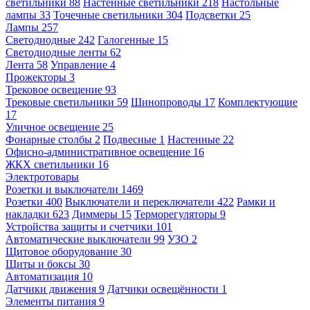
светильники
88
Настенные светильники
218
Настольные
лампы
33
Точечные светильники
304
Подсветки
25
Лампы
257
Светодиодные
242
Галогенные
15
Светодиодные ленты
62
Лента
58
Управление
4
Прожекторы
3
Трековое освещение
93
Трековые светильники
59
Шинопроводы
17
Комплектующие
17
Уличное освещение
25
Фонарные столбы
2
Подвесные
1
Настенные
22
Офисно-административное освещение
16
ЖКХ светильники
16
Электротовары
Розетки и выключатели
1469
Розетки
400
Выключатели и переключатели
422
Рамки и
накладки
623
Диммеры
15
Терморегуляторы
9
Устройства защиты и счетчики
101
Автоматические выключатели
99
УЗО
2
Щитовое оборудование
30
Щиты и боксы
30
Автоматизация
10
Датчики движения
9
Датчики освещённости
1
Элементы питания
9