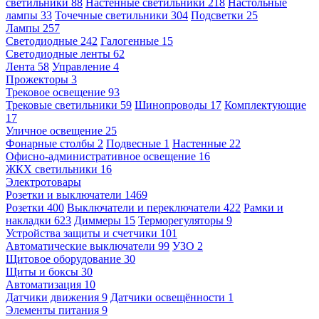
светильники
88
Настенные светильники
218
Настольные
лампы
33
Точечные светильники
304
Подсветки
25
Лампы
257
Светодиодные
242
Галогенные
15
Светодиодные ленты
62
Лента
58
Управление
4
Прожекторы
3
Трековое освещение
93
Трековые светильники
59
Шинопроводы
17
Комплектующие
17
Уличное освещение
25
Фонарные столбы
2
Подвесные
1
Настенные
22
Офисно-административное освещение
16
ЖКХ светильники
16
Электротовары
Розетки и выключатели
1469
Розетки
400
Выключатели и переключатели
422
Рамки и
накладки
623
Диммеры
15
Терморегуляторы
9
Устройства защиты и счетчики
101
Автоматические выключатели
99
УЗО
2
Щитовое оборудование
30
Щиты и боксы
30
Автоматизация
10
Датчики движения
9
Датчики освещённости
1
Элементы питания
9