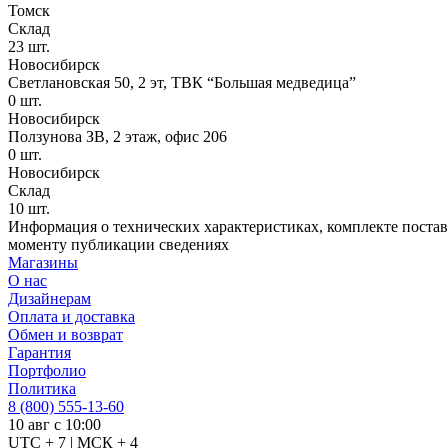
Томск
Склад
23
шт.
Новосибирск
Светлановская 50, 2 эт, ТВК “Большая медведица”
0
шт.
Новосибирск
Ползунова ЗВ, 2 этаж, офис 206
0
шт.
Новосибирск
Склад
10
шт.
Информация о технических характеристиках, комплекте поставк
моменту публикации сведениях
Магазины
О нас
Дизайнерам
Оплата и доставка
Обмен и возврат
Гарантия
Портфолио
Политика
8 (800) 555-13-60
10 авг с 10:00
UTC + 7 | МСК + 4