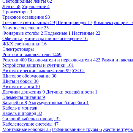
Светодиодные ленты
62
Лента
58
Управление
4
Прожекторы
3
Трековое освещение
93
Трековые светильники
59
Шинопроводы
17
Комплектующие
1
Уличное освещение
25
Фонарные столбы
2
Подвесные
1
Настенные
22
Офисно-административное освещение
16
ЖКХ светильники
16
Электротовары
Розетки и выключатели
1469
Розетки
400
Выключатели и переключатели
422
Рамки и накла
Устройства защиты и счетчики
101
Автоматические выключатели
99
УЗО
2
Щитовое оборудование
30
Щиты и боксы
30
Автоматизация
10
Датчики движения
9
Датчики освещённости
1
Элементы питания
9
Батарейки
8
Аккумуляторные батарейки
1
Кабель и монтаж
Кабель и провод
32
Силовой кабель и провод
32
Кабеленесущие системы
47
Монтажные коробки
35
Гофрированные трубы
6
Жесткие труб