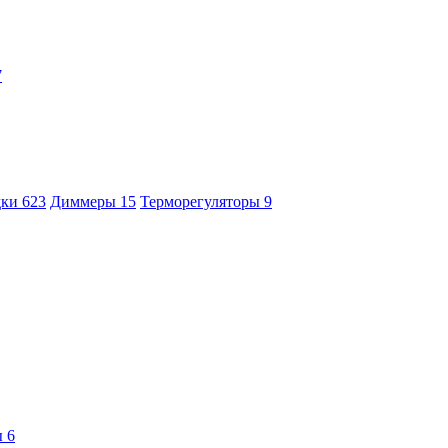
7
дки
623
Диммеры
15
Терморегуляторы
9
ы
6