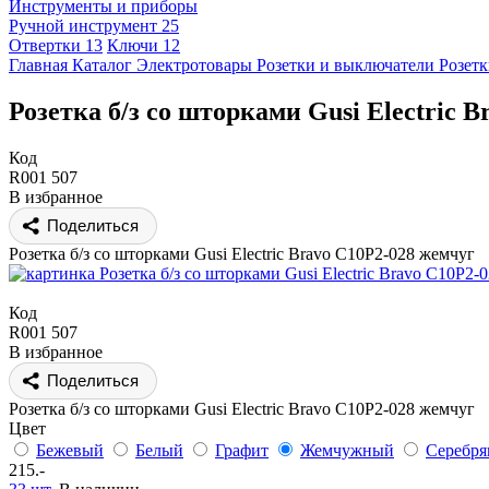
Инструменты и приборы
Ручной инструмент
25
Отвертки
13
Ключи
12
Главная
Каталог
Электротовары
Розетки и выключатели
Розет
Розетка б/з со шторками Gusi Electric 
Код
R001 507
В избранное
Поделиться
Розетка б/з со шторками Gusi Electric Bravo С10Р2-028 жемчуг
Код
R001 507
В избранное
Поделиться
Розетка б/з со шторками Gusi Electric Bravo С10Р2-028 жемчуг
Цвет
Бежевый
Белый
Графит
Жемчужный
Серебр
215.-