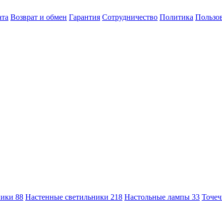
ата
Возврат и обмен
Гарантия
Сотрудничество
Политика
Пользов
ники
88
Настенные светильники
218
Настольные лампы
33
Точеч