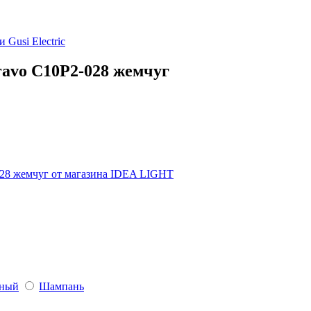
ки
Gusi Electric
Bravo С10Р2-028 жемчуг
яный
Шампань